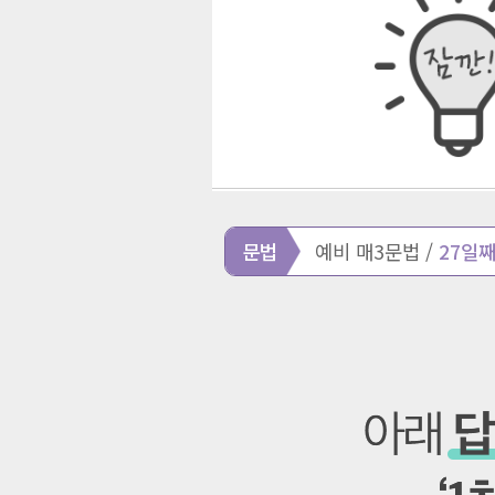
문법
예비 매3문법 /
27일